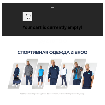
Перейти
к
содержимому
Your cart is currently empty!