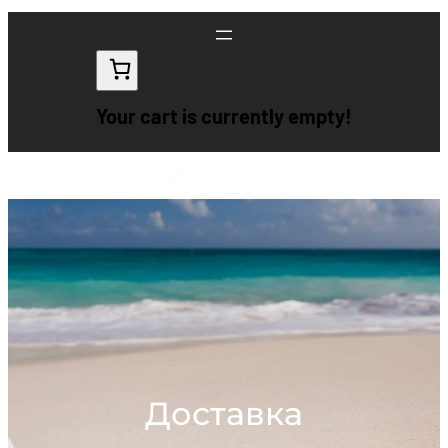
Перейти
к
содержимому
Your cart is currently empty!
Доставка