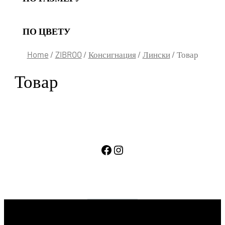
ПО ЦВЕТУ
Home
/
ZIBROO
/
Консигнация
/
Лински
/ Товар
Товар
Facebook
Instagram