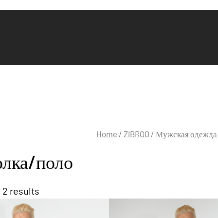
Home
/
ZIBROO
/
Мужская одежда
лка/поло
 2 results