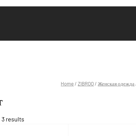
Home
/
ZIBROO
/
Женская одежда
т
 3 results