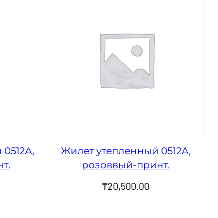
 0512А,
Жилет утепленный 0512А,
т.
розоввый-принт.
₸
20,500.00