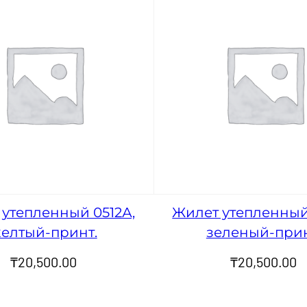
утепленный 0512А,
Жилет утепленный
елтый-принт.
зеленый-прин
₸
20,500.00
₸
20,500.00