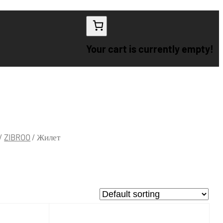
Your cart is currently empty!
/
ZIBROO
/ Жилет