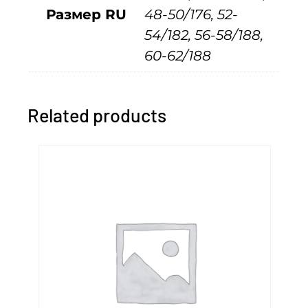
Размер RU
48-50/176, 52-
f
54/182, 56-58/188,
t
60-62/188
s
h
e
Related products
l
l
с
е
р
а
я
+
с