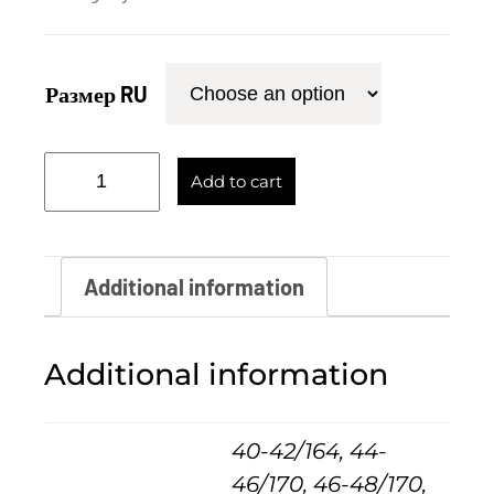
Размер RU
В
Add to cart
е
т
р
Additional information
о
в
Additional information
к
а
40-42/164, 44-
S
46/170, 46-48/170,
o