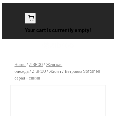
Your cart is currently empty!
Home
/
ZIBROO
/
Женская
одежда
/
ZIBROO
/
Жилет
/ Ветровка Softshell
серая + синий