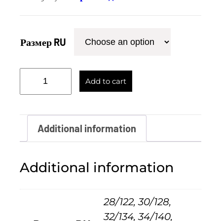
Размер RU
В
Add to cart
е
т
р
Additional information
о
з
Additional information
а
щ
28/122, 30/128,
и
32/134, 34/140,
т