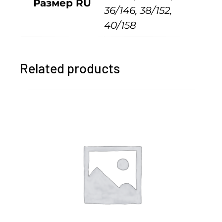
Размер RU
36/146, 38/152,
н
40/158
а
я
к
Related products
у
р
т
к
а
д
е
т
с
к