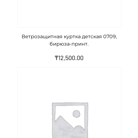
.
q
u
Ветрозащитная куртка детская 0709,
a
бирюза-принт.
n
t
₸
12,500.00
i
t
y