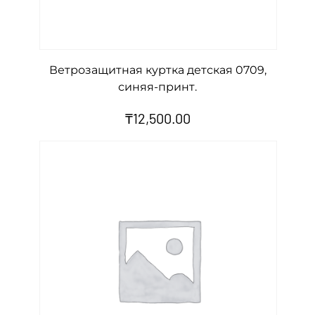
а
я
0
Ветрозащитная куртка детская 0709,
7
синяя-принт.
0
₸
12,500.00
9
,
з
е
л
е
н
а
я