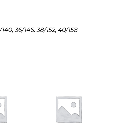
й
0
5
/140, 36/146, 38/152, 40/158
0
1
А
,
ж
е
л
т
ы
й
.