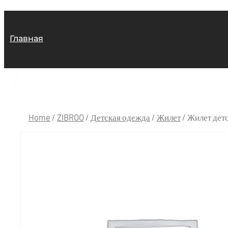
Главная
Home
/
ZIBROO
/
Детская одежда
/
Жилет
/ Жилет дет