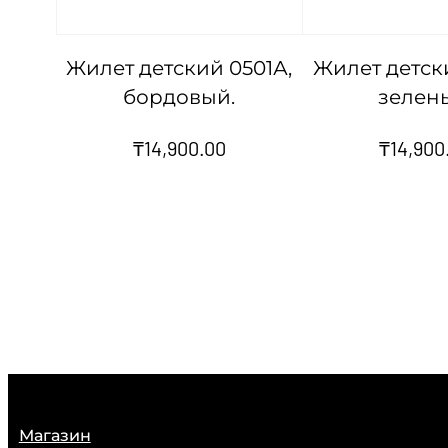
Жилет детский 0501А,
Жилет детск
бордовый.
зелен
₸
14,900.00
₸
14,900
Магазин