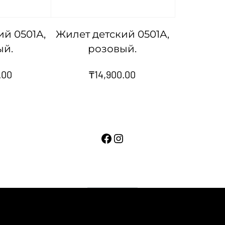
q
u
a
ий 0501А,
Жилет детский 0501А,
ый.
розовый.
n
t
.00
₸
14,900.00
i
t
y
Facebook
Instagram