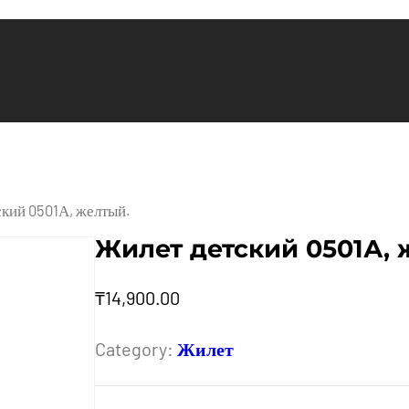
ский 0501А, желтый.
Жилет детский 0501А, 
₸
14,900.00
Category:
Жилет