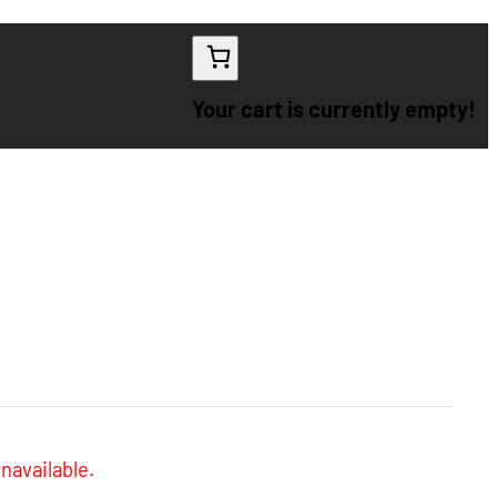
Your cart is currently empty!
navailable.