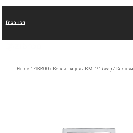
Главная
Home
/
ZIBROO
/
Консигнация
/
КМТ
/
Товар
/ Костюм