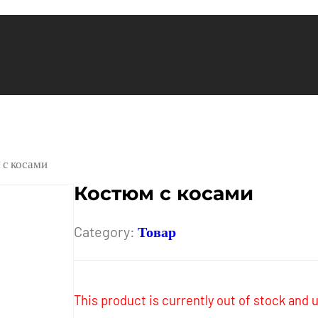
 с косами
Костюм с косами
Category:
Товар
This product is currently out of stock and u