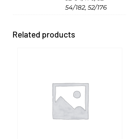
54/182, 52/176
в
и
к
Related products
"
F
e
n
i
c
i
"
q
u
a