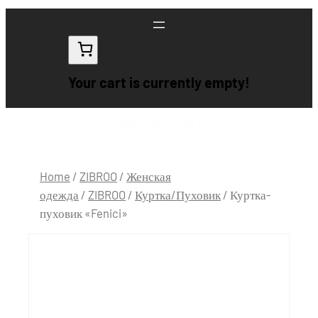
Your cart is currently empty!
Home
/
ZIBROO
/
Женская
одежда
/
ZIBROO
/
Куртка/Пуховик
/ Куртка-
пуховик «Fenici»