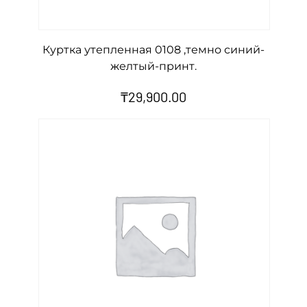
n
t
Куртка утепленная 0108 ,темно синий-
i
желтый-принт.
t
₸
29,900.00
y