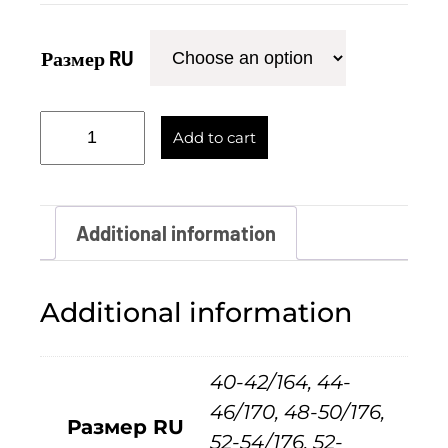
Размер RU
К
Add to cart
у
р
т
Additional information
к
а
Additional information
-
п
40-42/164, 44-
у
46/170, 48-50/176,
х
Размер RU
52-54/176, 52-
о