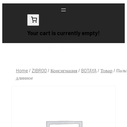
Your cart is currently empty!
Home
/
ZIBROO
/
Консигнация
/
BOTAYA
/
Товар
/ Паль
длинное