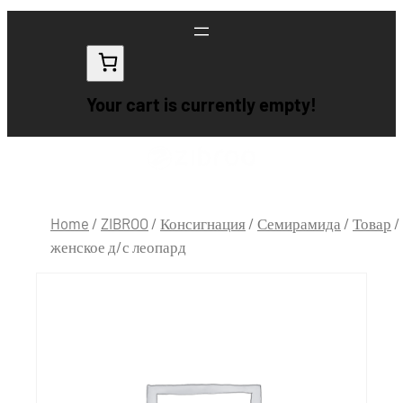
Your cart is currently empty!
Home
/
ZIBROO
/
Консигнация
/
Семирамида
/
Товар
/
женское д/с леопард