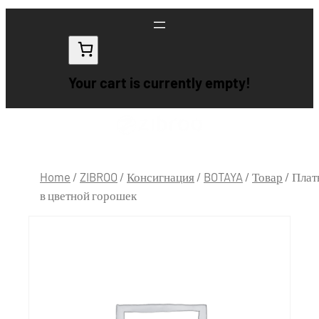
Your cart is currently empty!
Home
/
ZIBROO
/
Консигнация
/
BOTAYA
/
Товар
/ Плат
в цветной горошек