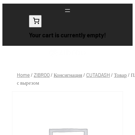
Your cart is currently empty!
Home
/
ZIBROO
/
Консигнация
/
CUTADASH
/
Товар
/ П
с вырезом