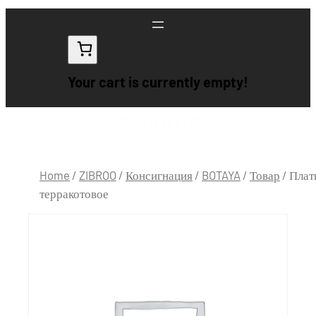
Your cart is currently empty!
Home
/
ZIBROO
/
Консигнация
/
BOTAYA
/
Товар
/ Плат
терракотовое