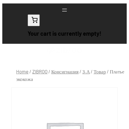
Your cart is currently empty!
Home
/
ZIBROO
/
Консигнация
/
З.А
/
Товар
/ Платье
экокожа