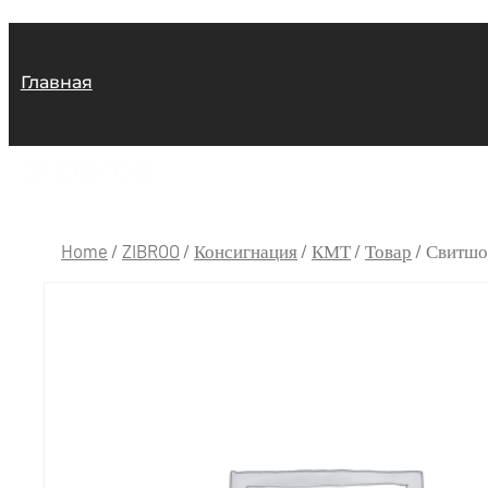
Главная
Home
/
ZIBROO
/
Консигнация
/
КМТ
/
Товар
/ Свитшо