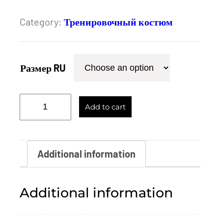
Category:
Тренировочный костюм
Размер RU
С
Add to cart
п
о
р
Additional information
т
и
Additional information
в
н