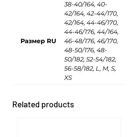
38-40/164, 40-
ы
42/164, 42-44/170,
й
42/164, 44-46/170,
к
44-46/176, 44/164,
о
Размер RU
46-48/176, 46/170,
с
48-50/176, 48-
т
50/182, 52-54/182,
ю
56-58/182, L, M, S,
м
XS
ж
е
н
Related products
с
к
и