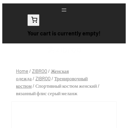
Your cart is currently empty!
Home
/
ZIBROO
/
Женская
одежда
/
ZIBROO
/
Тренировочный
костюм
/ Спортивный костюм женский /
вязанный флис серый меланж