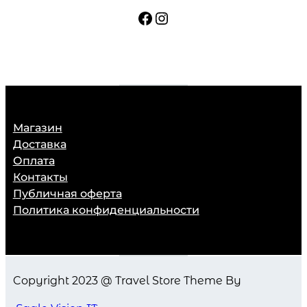
с
Facebook
Instagram
е
р
ы
й
м
Магазин
е
Доставка
Оплата
л
Контакты
а
Публичная оферта
н
Политика конфиденциальности
ж
q
u
Copyright 2023 @ Travel Store Theme By
a