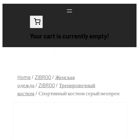
Your cart is currently empty!
Home
/
ZIBROO
/
Женская
одежда
/
ZIBROO
/
Тренировочный
костюм
/ Спортивный костюм серый неопрен