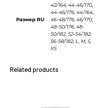
42/164, 44-46/170,
к
44-46/176, 44/164,
о
Размер RU
46-48/176, 46/170,
с
48-50/176, 48-
т
50/182, 52-54/182,
ю
56-58/182, L, M, S,
м
XS
с
е
р
Related products
ы
й
н
е
о