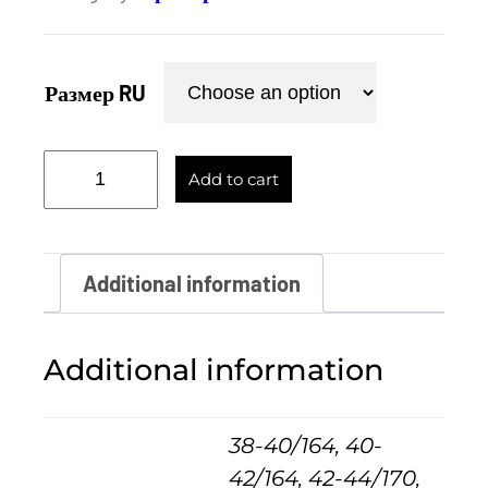
Размер RU
С
Add to cart
п
о
р
Additional information
т
и
Additional information
в
н
38-40/164, 40-
ы
42/164, 42-44/170,
й