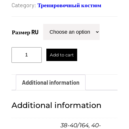
Category:
Тренировочный костюм
Размер RU
С
Add to cart
п
о
р
Additional information
т
и
Additional information
в
н
38-40/164, 40-
ы