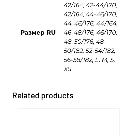
42/164, 42-44/170,
й
42/164, 44-46/170,
к
44-46/176, 44/164,
о
Размер RU
46-48/176, 46/170,
с
48-50/176, 48-
т
50/182, 52-54/182,
ю
56-58/182, L, M, S,
м
XS
ч
е
р
Related products
н
ы
й
,