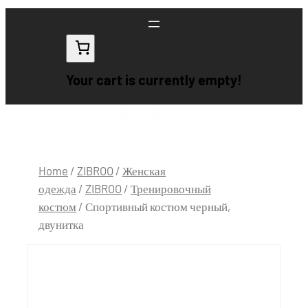
Your cart is currently empty!
Home
/
ZIBROO
/
Женская
одежда
/
ZIBROO
/
Тренировочный
костюм
/ Спортивный костюм черный,
двунитка