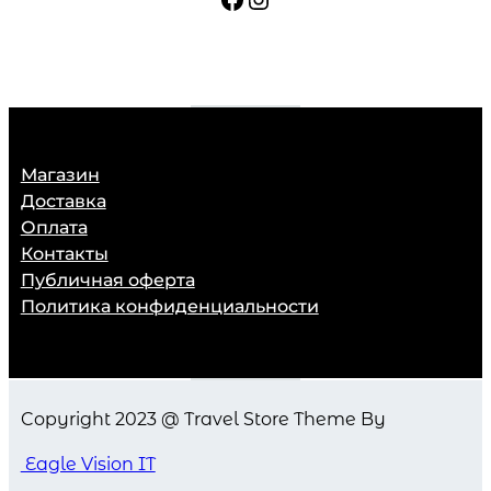
t
y
Магазин
Доставка
Оплата
Контакты
Публичная оферта
Политика конфиденциальности
Copyright 2023 @ Travel Store Theme By
Eagle Vision IT