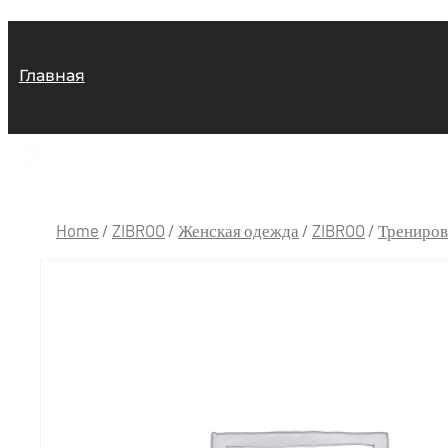
Главная
Home
/
ZIBROO
/
Женская одежда
/
ZIBROO
/
Трениров