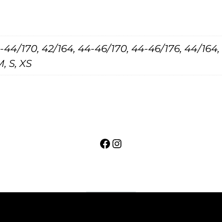
о
с
т
-44/170, 42/164, 44-46/170, 44-46/176, 44/164,
ю
, S, XS
м
1
5
1
0
Facebook
Instagram
,
с
е
р
ы