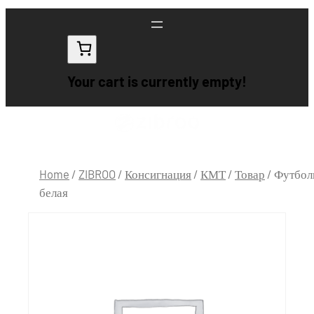
Your cart is currently empty!
Home
/
ZIBROO
/
Консигнация
/
КМТ
/
Товар
/ Футбол
белая