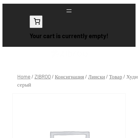
Your cart is currently empty!
Home
/
ZIBROO
/
Консигнация
/
Лински
/
Товар
/ Худи
серый