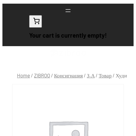
Your cart is currently empty!
Home
/
ZIBROO
/
Консигнация
/
З.А
/
Товар
/ Худи