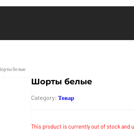
орты белые
Шорты белые
Category:
Товар
This product is currently out of stock and u