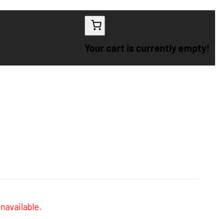
Your cart is currently empty!
navailable.