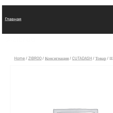
Главная
Home
/
ZIBROO
/
Консигнация
/
CUTADASH
/
Товар
/ Ш