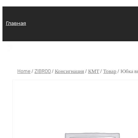
Главная
Home
/
ZIBROO
/
Консигнация
/
КМТ
/
Товар
/ Юбка в