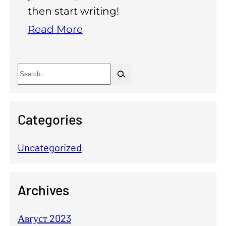
then start writing!
Read More
П
о
и
Categories
с
к
Uncategorized
Archives
Август 2023