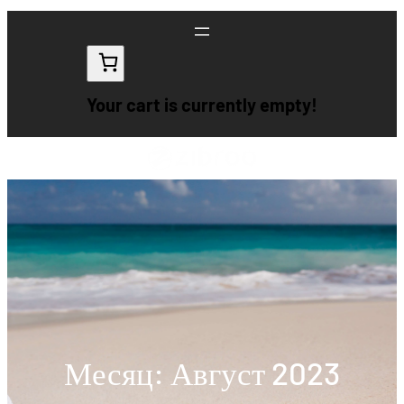
Перейти
к
содержимому
Your cart is currently empty!
Месяц:
Август 2023